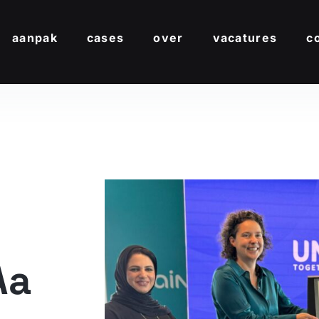
aanpak
cases
over
vacatures
c
Aa