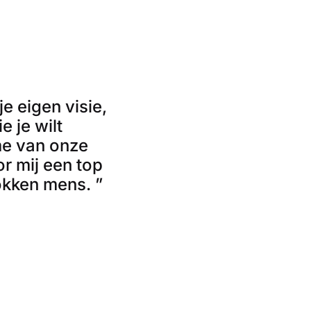
e eigen visie,
 je wilt
me van onze
or mij een top
rokken mens. ”